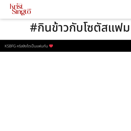
#กินข้าวกับโซตัสแฟม
KSBFG คริสสิงโตเป็นแฟนกัน