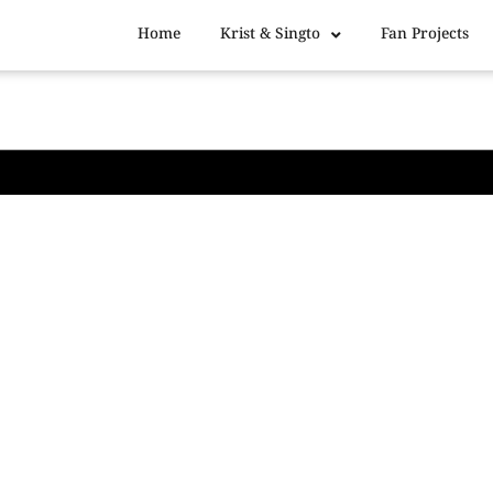
Home
Krist & Singto
Fan Projects