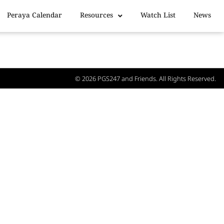
Peraya Calendar
Resources
Watch List
News
© 2026
PGS247
and Friends. All Rights Reserved.