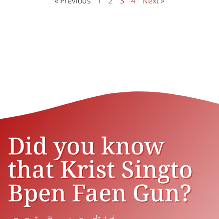
« Previous
1
2
3
4
Next »
Did you know
that Krist Singto
Bpen Faen Gun?