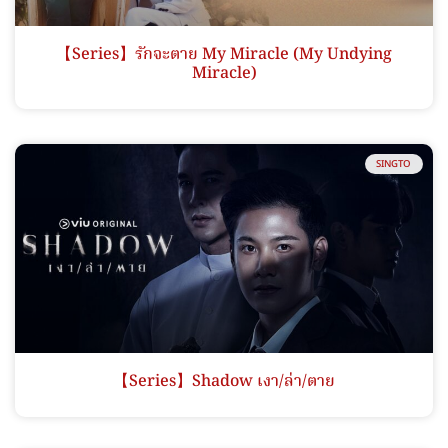
【Series】รักจะตาย My Miracle (My Undying
Miracle)
SINGTO
【Series】Shadow เงา/ล่า/ตาย