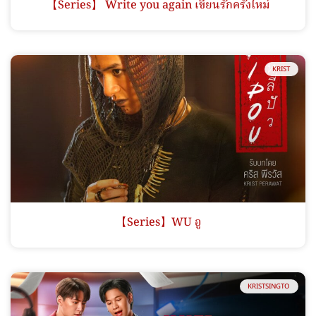
【Series】 Write you again เขียนรักครั้งใหม่
KRIST
【Series】WU อู
KRISTSINGTO