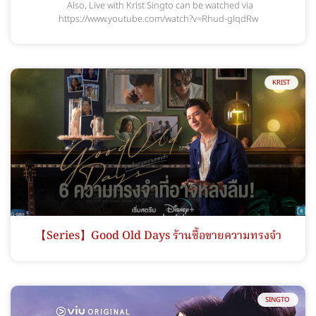
Also, Live with Krist Singto can be watched via
https://www.youtube.com/watch?v=Rhud-glqdRw
KRIST
【Series】Good Old Days ร้านซื้อขายความทรงจำ
SINGTO