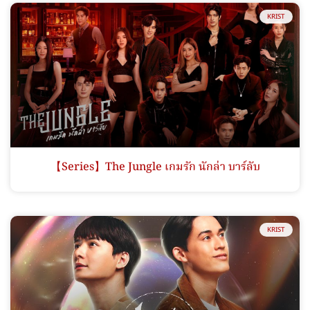
KRIST
【Series】The Jungle เกมรัก นักล่า บาร์ลับ
KRIST