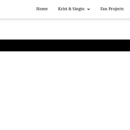
Home
Krist & Singto
Fan Projects