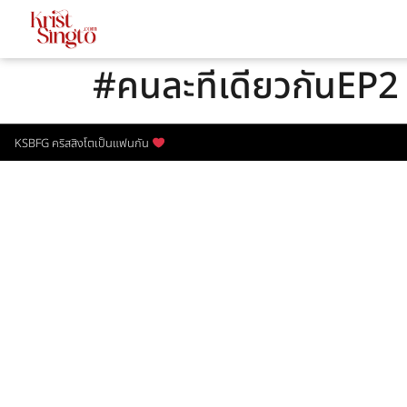
#คนละทีเดียวกันEP2
KSBFG คริสสิงโตเป็นแฟนกัน