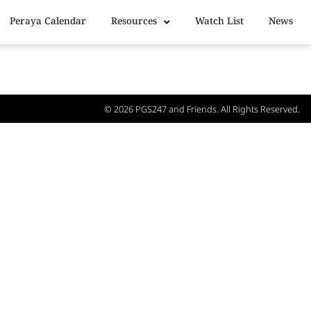
Peraya Calendar
Resources
Watch List
News
© 2026
PGS247
and Friends. All Rights Reserved.