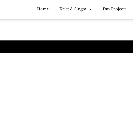
Home
Krist & Singto
Fan Projects