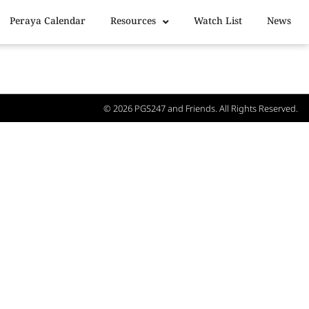
Peraya Calendar
Resources
Watch List
News
© 2026
PGS247
and Friends. All Rights Reserved.