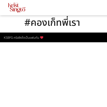
#คองเก็ทพี่เรา
KSBFG คริสสิงโตเป็นแฟนกัน