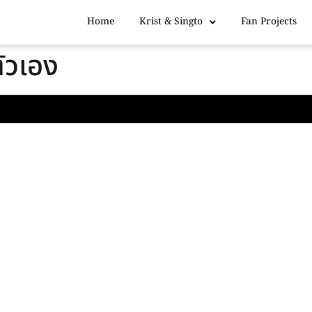
Home
Krist & Singto
Fan Projects
ตัวเอง