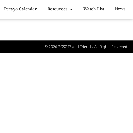
Peraya Calendar
Resources
Watch List
News
© 2026
PGS247
and Friends. All Rights Reserved.