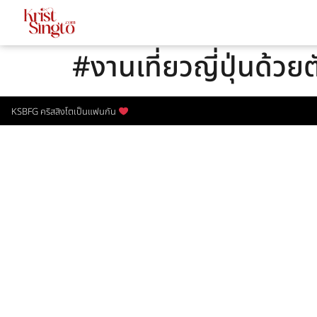
#งานเที่ยวญี่ปุ่นด้วย
KSBFG คริสสิงโตเป็นแฟนกัน