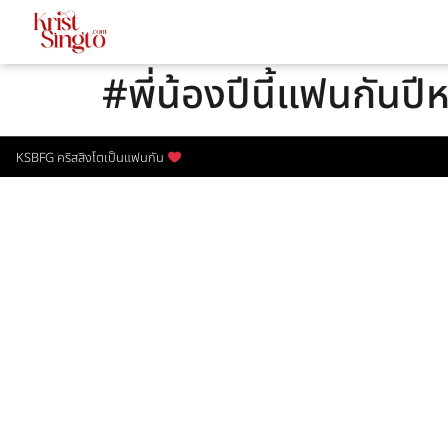
#พี่น้องปีนี้แฟนกันปีห
KSBFG คริสสิงโตเป็นแฟนกัน