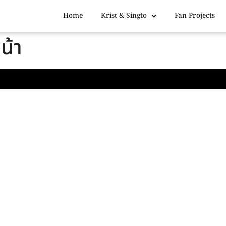
Home
Krist & Singto
Fan Projects
น้า