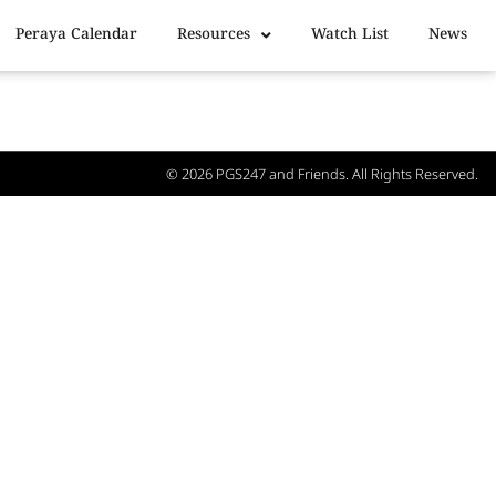
Peraya Calendar
Resources
Watch List
News
© 2026
PGS247
and Friends. All Rights Reserved.