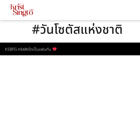
#วันโซตัสแห่งชาติ
KSBFG คริสสิงโตเป็นแฟนกัน