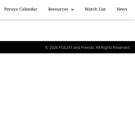
Peraya Calendar
Resources
Watch List
News
© 2026
PGS247
and Friends. All Rights Reserved.