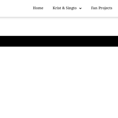
Home
Krist & Singto
Fan Projects