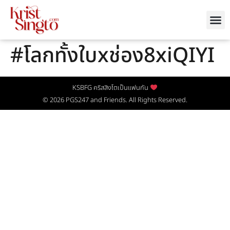
#โลกทั้งใบxช่อง8xiQIYI
KSBFG คริสสิงโตเป็นแฟนกัน
© 2026
PGS247
and Friends. All Rights Reserved.