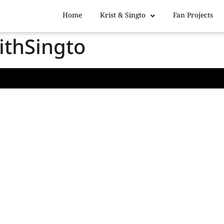
Home
Krist & Singto
Fan Projects
thSingto