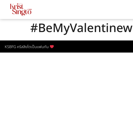
#BeMyValentinewi
KSBFG คริสสิงโตเป็นแฟนกัน