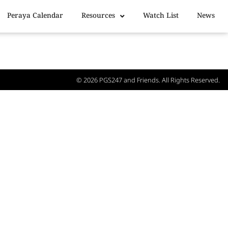
Peraya Calendar
Resources
Watch List
News
© 2026
PGS247
and Friends. All Rights Reserved.