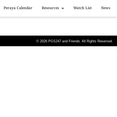
Peraya Calendar
Resources
Watch List
News
© 2026
PGS247
and Friends. All Rights Reserved.