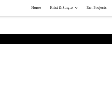
Home
Krist & Singto
Fan Projects