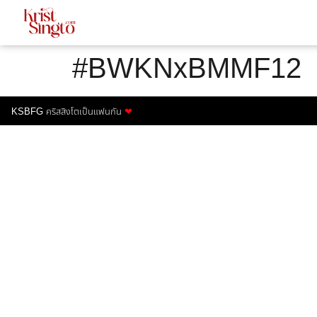
#BWKNxBMMF12
KSBFG คริสสิงโตเป็นแฟนกัน
❤