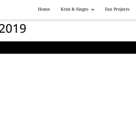
Home
Krist & Singto
Fan Projects
t2019