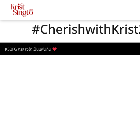
#CherishwithKris
KSBFG คริสสิงโตเป็นแฟนกัน