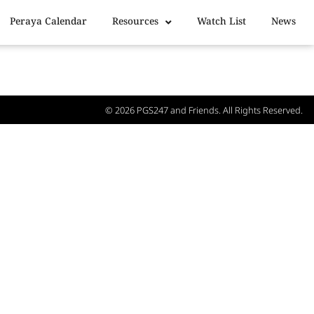
Peraya Calendar
Resources
Watch List
News
© 2026
PGS247
and Friends. All Rights Reserved.