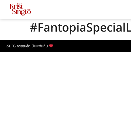
#FantopiaSpecialL
KSBFG คริสสิงโตเป็นแฟนกัน