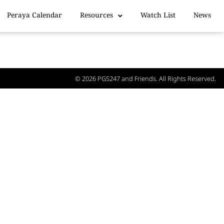
Peraya Calendar
Resources
Watch List
News
© 2026
PGS247
and Friends. All Rights Reserved.