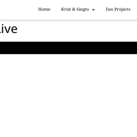
Home
Krist & Singto
Fan Projects
ive