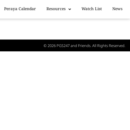
Peraya Calendar
Resources
Watch List
News
© 2026
PGS247
and Friends. All Rights Reserved.