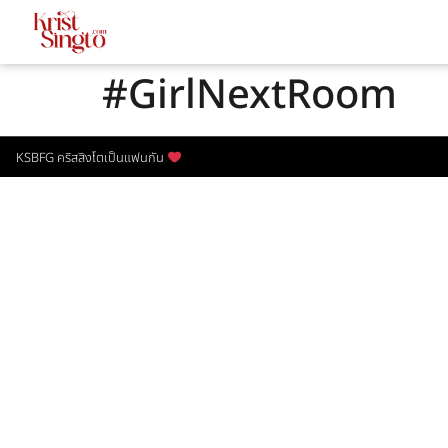
#GirlNextRoom
KSBFG คริสสิงโตเป็นแฟนกัน