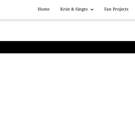
Home
Krist & Singto
Fan Projects