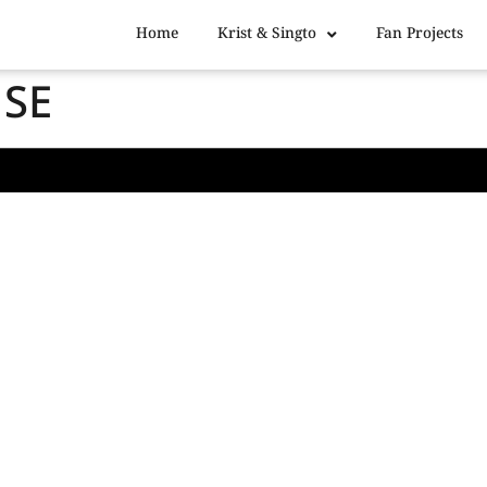
Home
Krist & Singto
Fan Projects
SE