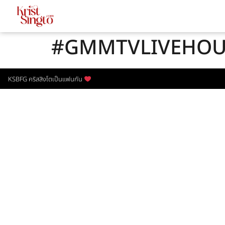
#GMMTVLIVEHOU
KSBFG คริสสิงโตเป็นแฟนกัน