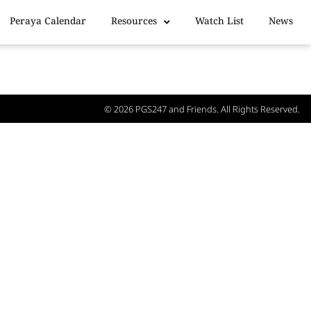
Peraya Calendar
Resources
Watch List
News
© 2026
PGS247
and Friends. All Rights Reserved.