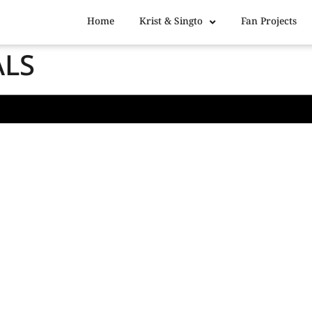
Home
Krist & Singto
Fan Projects
LS