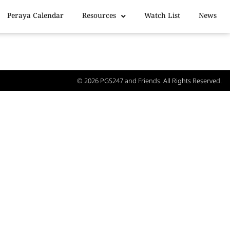
Peraya Calendar
Resources
Watch List
News
© 2026
PGS247
and Friends. All Rights Reserved.