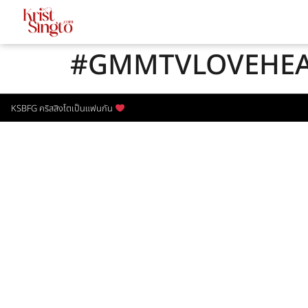
#GMMTVLOVEHEA
KSBFG คริสสิงโตเป็นแฟนกัน