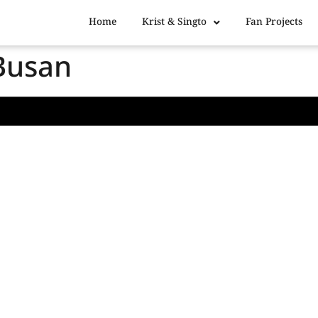
Home
Krist & Singto
Fan Projects
Busan