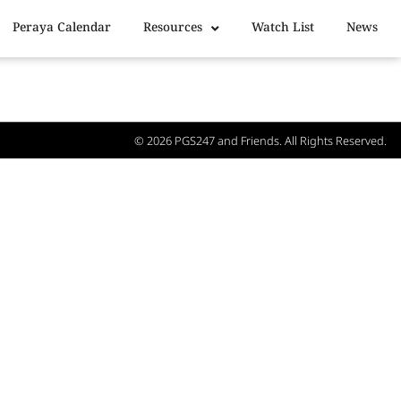
Peraya Calendar
Resources
Watch List
News
© 2026
PGS247
and Friends. All Rights Reserved.