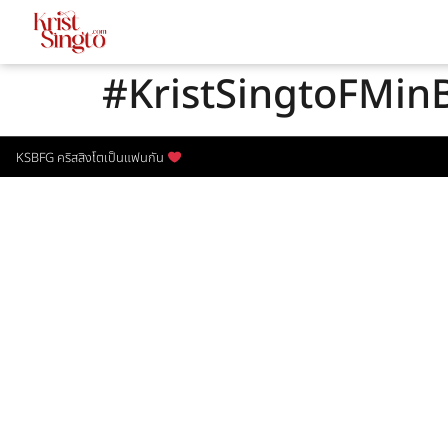
#KristSingtoFMin
KSBFG คริสสิงโตเป็นแฟนกัน