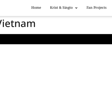
Home
Krist & Singto
Fan Projects
Vietnam