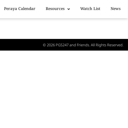
Peraya Calendar
Resources
Watch List
News
© 2026
PGS247
and Friends. All Rights Reserved.