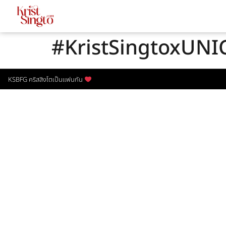
#KristSingtoxUNI
KSBFG คริสสิงโตเป็นแฟนกัน