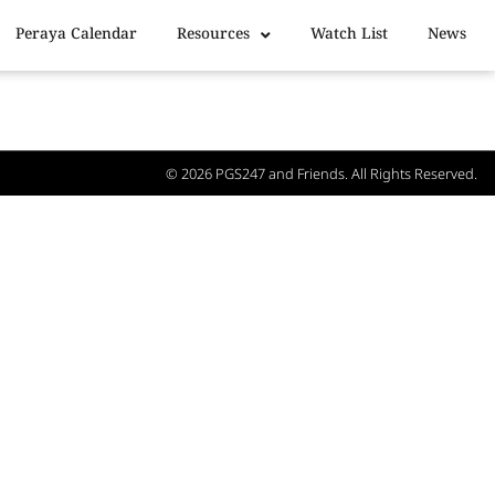
Peraya Calendar
Resources
Watch List
News
© 2026
PGS247
and Friends. All Rights Reserved.