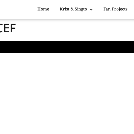
Home
Krist & Singto
Fan Projects
CEF