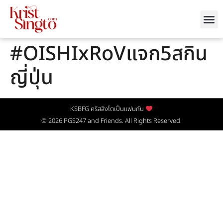
#OISHIxRoVแจก5สกิน
ญี่ปุ่น
KSBFG คริสสิงโตเป็นแฟนกัน
© 2026
PGS247
and Friends. All Rights Reserved.