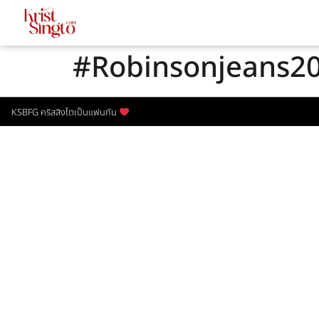
#Robinsonjeans2
KSBFG คริสสิงโตเป็นแฟนกัน