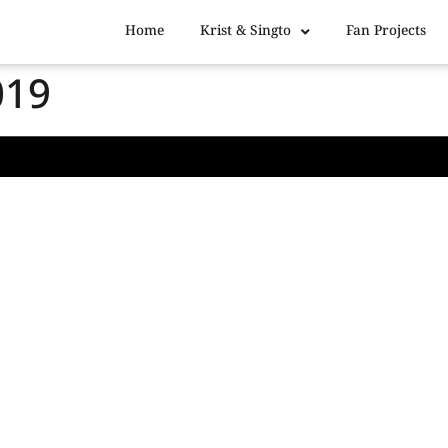
Home
Krist & Singto
Fan Projects
019