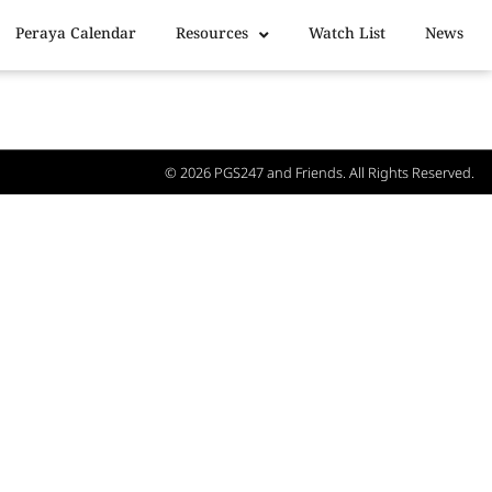
Peraya Calendar
Resources
Watch List
News
© 2026
PGS247
and Friends. All Rights Reserved.