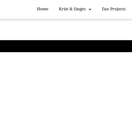
Home
Krist & Singto
Fan Projects