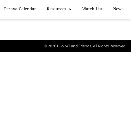
Peraya Calendar
Resources
Watch List
News
© 2026
PGS247
and Friends. All Rights Reserved.