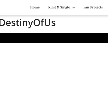
Home
Krist & Singto
Fan Projects
tDestinyOfUs