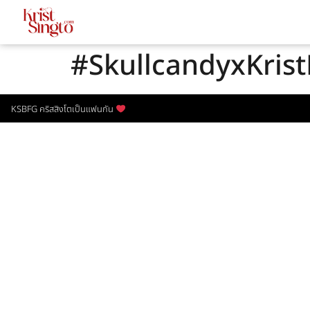
#SkullcandyxKris
KSBFG คริสสิงโตเป็นแฟนกัน