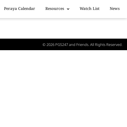
Peraya Calendar
Resources
Watch List
News
© 2026
PGS247
and Friends. All Rights Reserved.