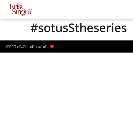
#sotusStheseries
KSBFG คริสสิงโตเป็นแฟนกัน