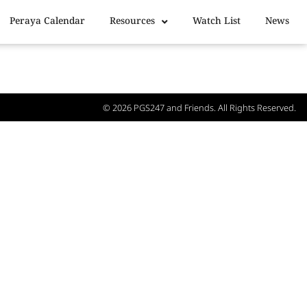
Peraya Calendar
Resources
Watch List
News
© 2026
PGS247
and Friends. All Rights Reserved.