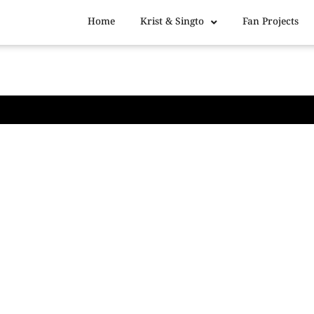
Home
Krist & Singto
Fan Projects