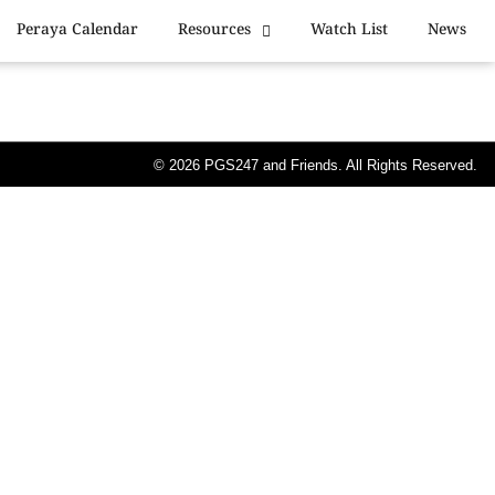
Peraya Calendar
Resources
Watch List
News
© 2026
PGS247
and Friends. All Rights Reserved.