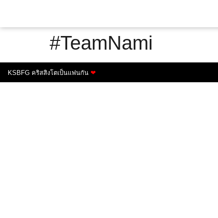
#TeamNami
KSBFG คริสสิงโตเป็นแฟนกัน
❤