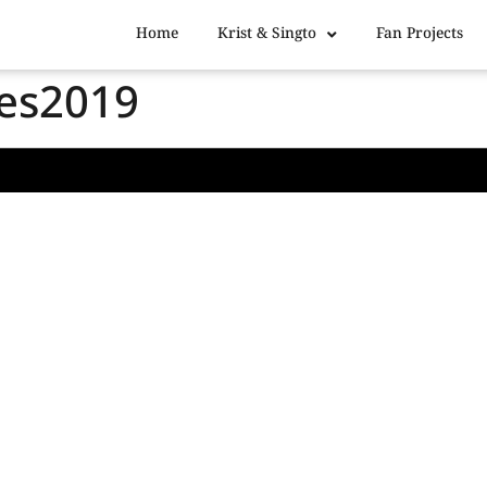
Home
Krist & Singto
Fan Projects
es2019