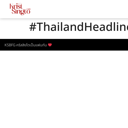
#ThailandHeadlin
KSBFG คริสสิงโตเป็นแฟนกัน