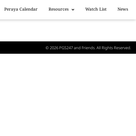
Peraya Calendar
Resources
Watch List
News
© 2026
PGS247
and Friends. All Rights Reserved.