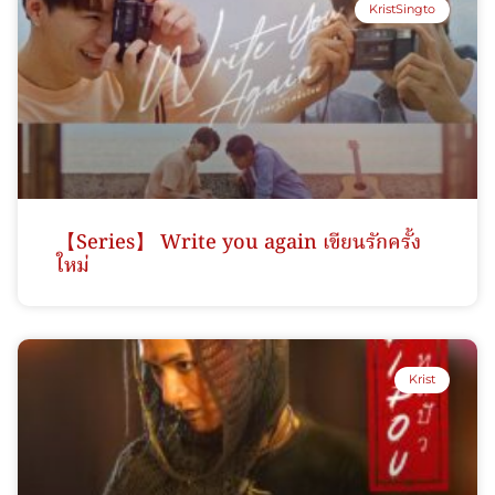
KristSingto
【Series】 Write you again เขียนรักครั้ง
ใหม่
Krist