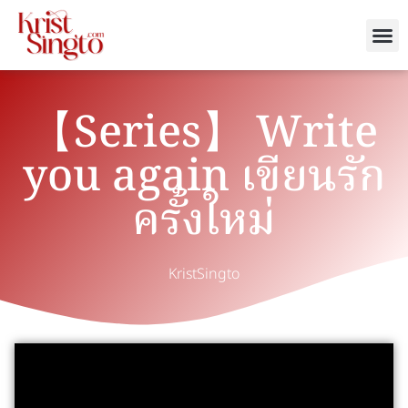
【Series】 Write
you again เขียนรัก
ครั้งใหม่
KristSingto