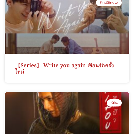
KristSingto
【Series】 Write you again เขียนรักครั้ง
ใหม่
Krist