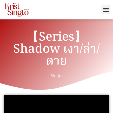
【Series】
Shadow เงา/ล่า/
ตาย
Singto