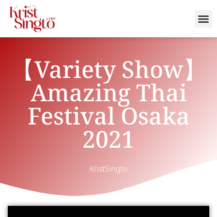
【Variety Show】
Amazing Thai
Festival Osaka
2021
KristSingto