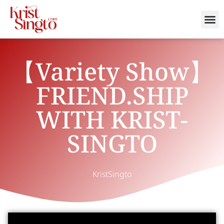
【Variety Show】
FRIEND.SHIP
WITH KRIST-
SINGTO
KristSingto