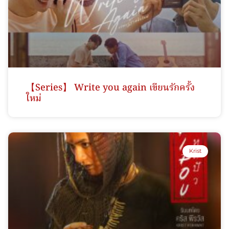
【Series】 Write you again เขียนรักครั้ง
ใหม่
Krist