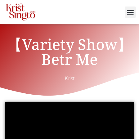
【Variety Show】
Betr Me
Krist