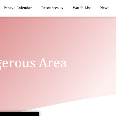
Peraya Calendar
Resources
Watch List
News
gerous Area