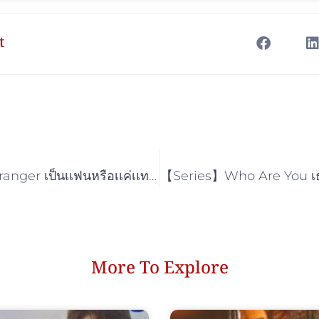
t
【MV】Love Stranger เป็นเเฟนหรือเเค่เเทนเขา
More To Explore