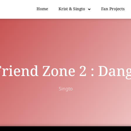
Home
Krist & Singto
Fan Projects
iend Zone 2 : Dan
Singto