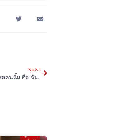
NEXT
【Series】Who Are You เธอคนนั้น คือ ฉันอีกคน