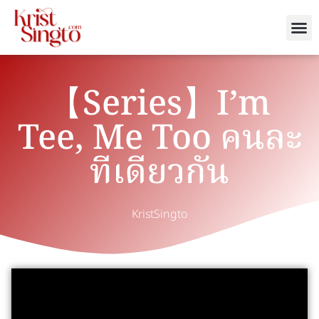
【Series】I’m
Tee, Me Too คนละ
ทีเดียวกัน
KristSingto