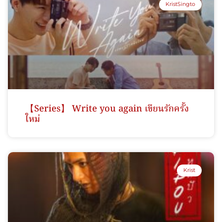
KristSingto
【Series】 Write you again เขียนรักครั้ง
ใหม่
Krist